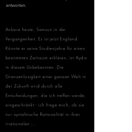
antworten.
Ankara heute, Samsun in der
Vergangenheit.
Es ist
jetzt England.
Könnte er seine Studienjahre für einen
bestimmten Zeitraum erklären, ist Aydın
in diesem Unbekannten. Die
Grenzenlosigkeit einer ganzen Welt in
der Zukunft wird durch alle
Entscheidungen, die ich treffen werde,
eingeschränkt - ich frage mich, ob sie
nur syntaktische Rationalität in ihrer
irrationalen ...